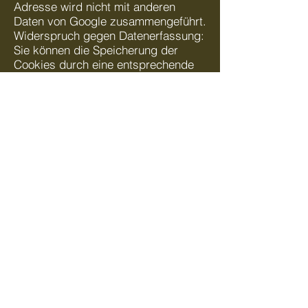
Adresse wird nicht mit anderen
Daten von Google zusammengeführt.
Widerspruch gegen Datenerfassung:
Sie können die Speicherung der
Cookies durch eine entsprechende
Einstellung Ihrer Browser-Software
verhindern; wir weisen Sie jedoch
darauf hin, dass Sie in diesem Fall
gegebenenfalls nicht sämtliche
Funktionen dieser Website
vollumfänglich werden nutzen
können. Sie können darüber hinaus
die Erfassung der durch den Cookie
erzeugten und auf Ihre Nutzung der
Website bezogenen Daten (inkl. Ihrer
IP-Adresse) an Google sowie die
Verarbeitung dieser Daten durch
Google verhindern, indem Sie das
unter dem folgenden Link verfügbare
Browser-Plugin herunterladen und
installieren: